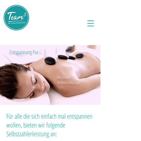
Team3 - Ihr Therapiezentrum Iserlohn
GmbH & Co. KG
Im Wiesengrund 8
58636 Iserlohn
Entspannung Pur...
mit unserer
Wellness-Massage
Für alle die sich einfach mal entspannen
wollen, bieten wir folgende
Selbstzahlerleistung an: