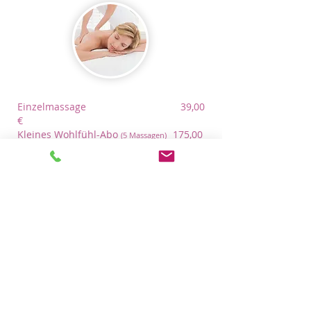
Einzelmassage 39,00
€
Kleines Wohlfühl-Abo
175,00
(5 Massagen)
€
3-Monats-Abo
420,00 €
(12 Massagen)
Wohlfühlmassage mit Aromaölen zur körperlichen &
geistigen Entspannung.
Zurück nach oben